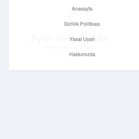
Anasayfa
menüyü
aç
Gizlilik Politikası
Dijital Dünya Günlüğü
Yasal Uyarı
Teknolojiyle dolu keyifli bilgiler!
Hakkımızda