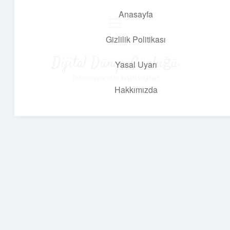
Anasayfa
menüyü
aç
Gizlilik Politikası
Dijital Dünya Günlüğü
Yasal Uyarı
Teknolojiyle dolu keyifli bilgiler!
Hakkımızda