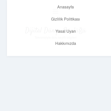
Anasayfa
menüyü
aç
Gizlilik Politikası
Dijital Dünya Günlüğü
Yasal Uyarı
Teknolojiyle dolu keyifli bilgiler!
Hakkımızda