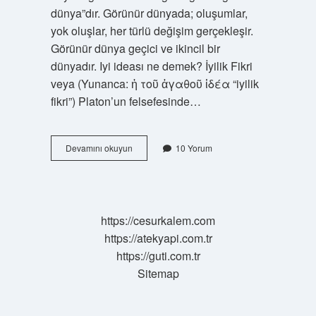
dünya”dır. Görünür dünyada; oluşumlar,
yok oluşlar, her türlü değişim gerçekleşir.
Görünür dünya geçici ve ikincil bir
dünyadır. Iyi ideası ne demek? İyilik Fikri
veya (Yunanca: ἡ τοῦ ἀγαθοῦ ἰδέα “iyilik
fikri”) Platon’un felsefesinde…
Duyusal
Devamını okuyun
10 Yorum
Nesneler
Nelerdir
https://cesurkalem.com
https://atekyapi.com.tr
https://guti.com.tr
Sitemap