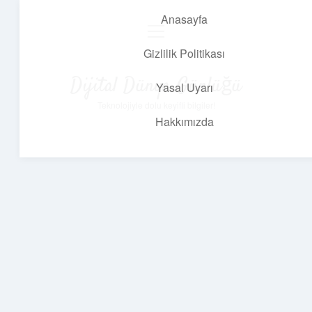
Anasayfa
menüyü
aç
Gizlilik Politikası
Dijital Dünya Günlüğü
Yasal Uyarı
Teknolojiyle dolu keyifli bilgiler!
Hakkımızda