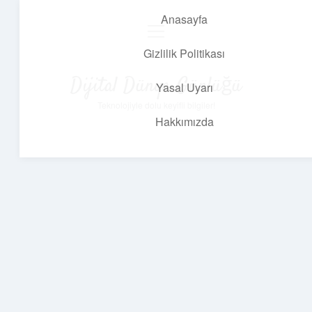
Anasayfa
menüyü
aç
Gizlilik Politikası
Dijital Dünya Günlüğü
Yasal Uyarı
Teknolojiyle dolu keyifli bilgiler!
Hakkımızda