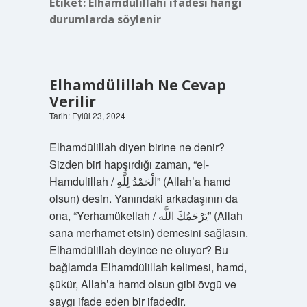
Etiket:
Elhamdülillahi ifadesi hangi
durumlarda söylenir
Elhamdülillah Ne Cevap
Verilir
Tarih: Eylül 23, 2024
Elhamdülillah diyen birine ne denir?
Sizden biri hapşırdığı zaman, “el-
Hamdulillah / الْحَمْدُ لِلَّهِ” (Allah’a hamd
olsun) desin. Yanındaki arkadaşının da
ona, “Yerhamükellah / يَرْحَمُكَ اللَّه” (Allah
sana merhamet etsin) demesini sağlasın.
Elhamdülillah deyince ne oluyor? Bu
bağlamda Elhamdülillah kelimesi, hamd,
şükür, Allah’a hamd olsun gibi övgü ve
saygı ifade eden bir ifadedir.