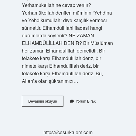
Yerhamükellah ne cevap verilir?
Yerhamükellah denilen müminin “Yehdina
ve Yehdikumullah” diye karşılık vermesi
sünnettir. Elhamdülillahi ifadesi hangi
durumlarda söylenir? NE ZAMAN
ELHAMDÜLİLLAH DENİR? Bir Müslüman
her zaman Elhamdulillah demelidir. Bir
felakete karşı Elhamdulillah deriz, bir
nimete karşı Elhamdulillah deriz, bir
felakete karşı Elhamdulillah deriz. Bu,
Allah’a olan şükranımızı…
Elhamdülillah
Devamını okuyun
Yorum Bırak
Ne
Cevap
Verilir
https://cesurkalem.com