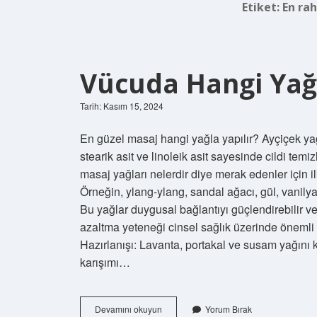
Etiket:
En rah
Vücuda Hangi Yağ 
Tarih: Kasım 15, 2024
En güzel masaj hangi yağla yapılır? Ayçiçek yağı
stearik asit ve linoleik asit sayesinde cildi temi
masaj yağları nelerdir diye merak edenler için i
Örneğin, ylang-ylang, sandal ağacı, gül, vanilya 
Bu yağlar duygusal bağlantıyı güçlendirebilir ve 
azaltma yeteneği cinsel sağlık üzerinde önemli b
Hazırlanışı: Lavanta, portakal ve susam yağını
karışımı…
Vücuda
Devamını okuyun
Yorum Bırak