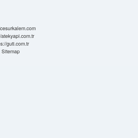
//cesurkalem.com
//atekyapi.com.tr
ps://guti.com.tr
Sitemap