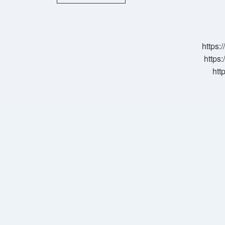
Hangi
Yağ
Ile
Masaj
Yapılır
https:
https:
htt