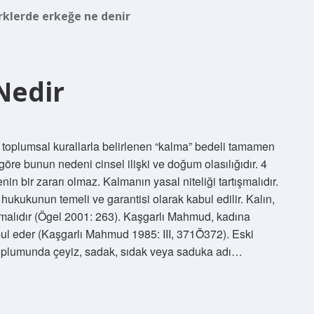
rklerde erkeğe ne denir
Nedir
ı toplumsal kurallarla belirlenen “kalma” bedeli tamamen
re bunun nedeni cinsel ilişki ve doğum olasılığıdır. 4
in bir zararı olmaz. Kalmanın yasal niteliği tartışmalıdır.
hukukunun temeli ve garantisi olarak kabul edilir. Kalın,
e malıdır (Ögel 2001: 263). Kaşgarlı Mahmud, kadına
kabul eder (Kaşgarlı Mahmud 1985: III, 371Ȭ372). Eski
toplumunda çeyiz, sadak, sıdak veya saduka adı…