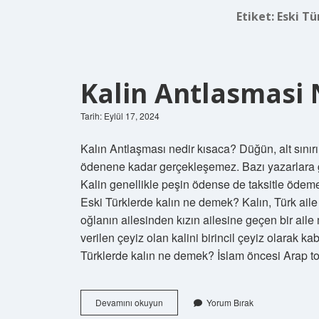
Etiket:
Eski Tü
Kalin Antlasmasi 
Tarih: Eylül 17, 2024
Kalın Antlaşması nedir kısaca? Düğün, alt sınır
ödenene kadar gerçekleşemez. Bazı yazarlara gö
Kalin genellikle peşin ödense de taksitle ödemen
Eski Türklerde kalın ne demek? Kalın, Türk aile 
oğlanın ailesinden kızın ailesine geçen bir ail
verilen çeyiz olan kalini birincil çeyiz olarak 
Türklerde kalın ne demek? İslam öncesi Arap 
Kalin
Devamını okuyun
Yorum Bırak
Antlasmasi