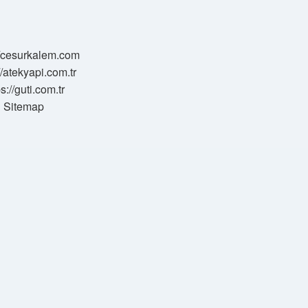
//cesurkalem.com
//atekyapi.com.tr
ps://guti.com.tr
Sitemap