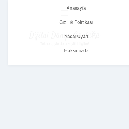
Anasayfa
menüyü
aç
Gizlilik Politikası
Dijital Dünya Günlüğü
Yasal Uyarı
Teknolojiyle dolu keyifli bilgiler!
Hakkımızda