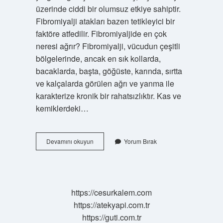
üzerinde ciddi bir olumsuz etkiye sahiptir.
Fibromiyalji atakları bazen tetikleyici bir
faktöre atfedilir. Fibromiyaljide en çok
neresi ağrır? Fibromiyalji, vücudun çeşitli
bölgelerinde, ancak en sık kollarda,
bacaklarda, başta, göğüste, karında, sırtta
ve kalçalarda görülen ağrı ve yanma ile
karakterize kronik bir rahatsızlıktır. Kas ve
kemiklerdeki…
Fibromiyalji
Devamını okuyun
Yorum Bırak
Atağı
Nasıl
Olur
https://cesurkalem.com
https://atekyapi.com.tr
https://guti.com.tr