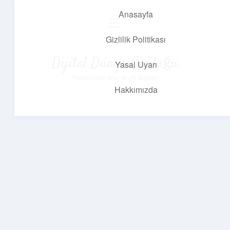
Anasayfa
menüyü
aç
Gizlilik Politikası
Dijital Dünya Günlüğü
Yasal Uyarı
Teknolojiyle dolu keyifli bilgiler!
Hakkımızda