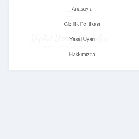
Anasayfa
menüyü
aç
Gizlilik Politikası
Dijital Dünya Günlüğü
Yasal Uyarı
Teknolojiyle dolu keyifli bilgiler!
Hakkımızda