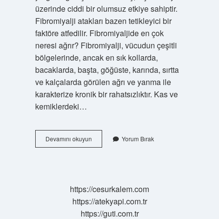
üzerinde ciddi bir olumsuz etkiye sahiptir.
Fibromiyalji atakları bazen tetikleyici bir
faktöre atfedilir. Fibromiyaljide en çok
neresi ağrır? Fibromiyalji, vücudun çeşitli
bölgelerinde, ancak en sık kollarda,
bacaklarda, başta, göğüste, karında, sırtta
ve kalçalarda görülen ağrı ve yanma ile
karakterize kronik bir rahatsızlıktır. Kas ve
kemiklerdeki…
Fibromiyalji
Devamını okuyun
Yorum Bırak
Atağı
Nasıl
Olur
https://cesurkalem.com
https://atekyapi.com.tr
https://guti.com.tr