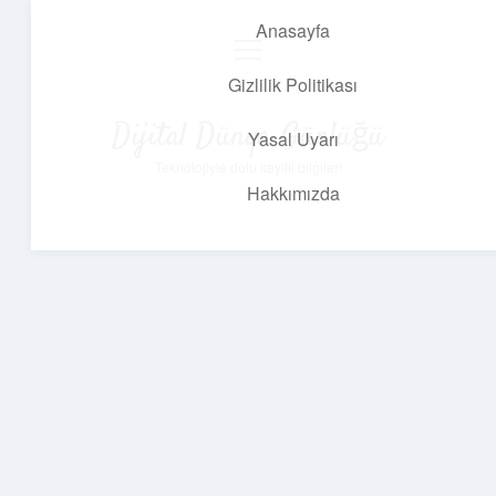
Anasayfa
menüyü
aç
Gizlilik Politikası
Dijital Dünya Günlüğü
Yasal Uyarı
Teknolojiyle dolu keyifli bilgiler!
Hakkımızda