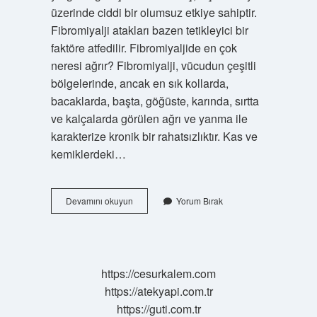
üzerinde ciddi bir olumsuz etkiye sahiptir.
Fibromiyalji atakları bazen tetikleyici bir
faktöre atfedilir. Fibromiyaljide en çok
neresi ağrır? Fibromiyalji, vücudun çeşitli
bölgelerinde, ancak en sık kollarda,
bacaklarda, başta, göğüste, karında, sırtta
ve kalçalarda görülen ağrı ve yanma ile
karakterize kronik bir rahatsızlıktır. Kas ve
kemiklerdeki…
Fibromiyalji
Devamını okuyun
Yorum Bırak
Atağı
Nasıl
Olur
https://cesurkalem.com
https://atekyapi.com.tr
https://guti.com.tr