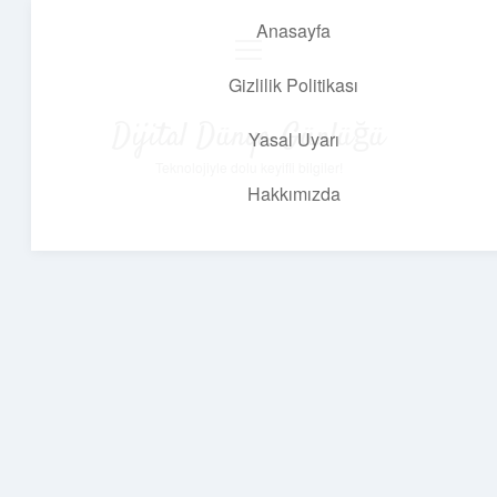
Anasayfa
menüyü
aç
Gizlilik Politikası
Dijital Dünya Günlüğü
Yasal Uyarı
Teknolojiyle dolu keyifli bilgiler!
Hakkımızda