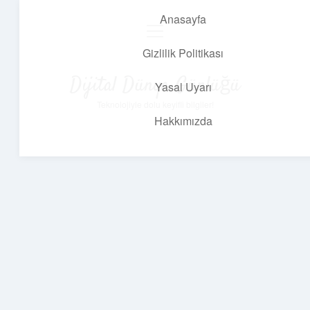
Anasayfa
menüyü
aç
Gizlilik Politikası
Dijital Dünya Günlüğü
Yasal Uyarı
Teknolojiyle dolu keyifli bilgiler!
Hakkımızda