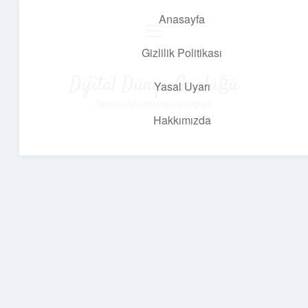
Anasayfa
menüyü
aç
Gizlilik Politikası
Dijital Dünya Günlüğü
Yasal Uyarı
Teknolojiyle dolu keyifli bilgiler!
Hakkımızda