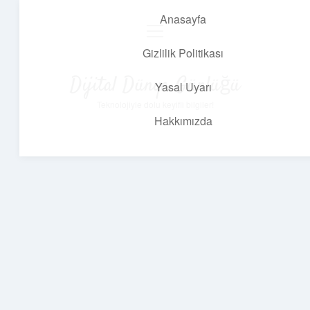
Anasayfa
menüyü
aç
Gizlilik Politikası
Dijital Dünya Günlüğü
Yasal Uyarı
Teknolojiyle dolu keyifli bilgiler!
Hakkımızda