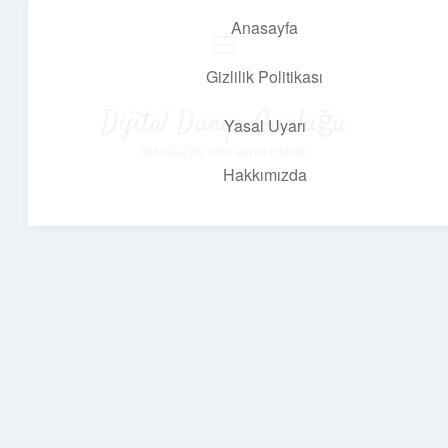
Anasayfa
menüyü
aç
Gizlilik Politikası
Dijital Dünya Günlüğü
Yasal Uyarı
Teknolojiyle dolu keyifli bilgiler!
Hakkımızda