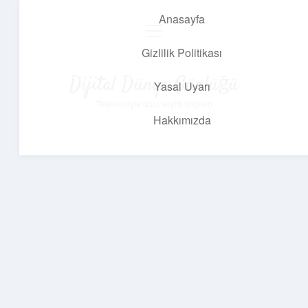
Anasayfa
menüyü
aç
Gizlilik Politikası
Dijital Dünya Günlüğü
Yasal Uyarı
Teknolojiyle dolu keyifli bilgiler!
Hakkımızda