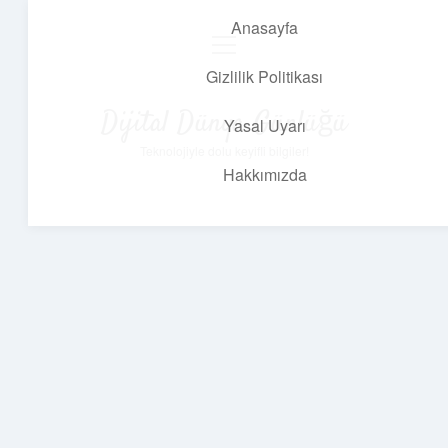
Anasayfa
menüyü
aç
Gizlilik Politikası
Dijital Dünya Günlüğü
Yasal Uyarı
Teknolojiyle dolu keyifli bilgiler!
Hakkımızda