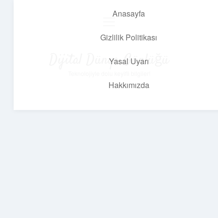
Anasayfa
menüyü
aç
Gizlilik Politikası
Dijital Dünya Günlüğü
Yasal Uyarı
Teknolojiyle dolu keyifli bilgiler!
Hakkımızda