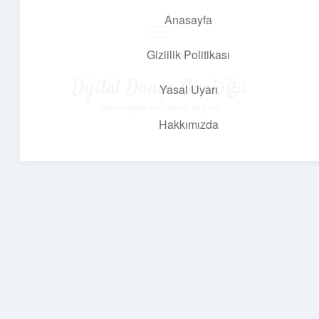
Anasayfa
menüyü
aç
Gizlilik Politikası
Dijital Dünya Günlüğü
Yasal Uyarı
Teknolojiyle dolu keyifli bilgiler!
Hakkımızda