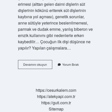
erimesi (alttan gelen daimi dişlerin süt
dişlerinin kökünü eriterek süt dişlerinin
kaybına yol açması), genetik sorunlar,
anne sütüyle yeterince beslenilmemesi,
parmak ve dudak emme, yanlış biberon ve
emzik kullanımı gibi nedenlerle erken
kaybedilir… Çocuğun ilk dişi düşünce ne
yapılır? Yapılan çalışmalara…
5
Devamını okuyun
Yorum Bırak
Yaşındaki
Çocuğun
Dişi
Düşer
Mi
https://cesurkalem.com
https://atekyapi.com.tr
https://guti.com.tr
Sitemap