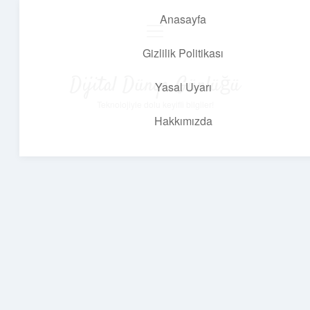
Anasayfa
menüyü
aç
Gizlilik Politikası
Dijital Dünya Günlüğü
Yasal Uyarı
Teknolojiyle dolu keyifli bilgiler!
Hakkımızda