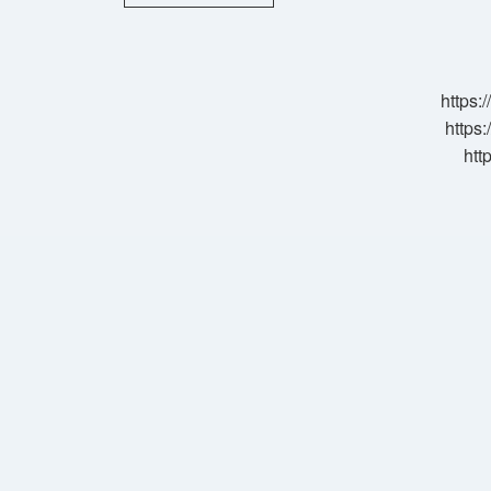
Göz
Derecesi
Kaç
Olmalı
https:
https:
htt