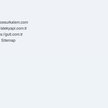
//cesurkalem.com
//atekyapi.com.tr
ps://guti.com.tr
Sitemap