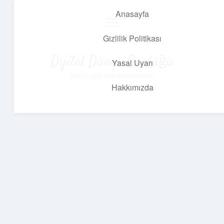
Anasayfa
menüyü
aç
Gizlilik Politikası
Dijital Dünya Günlüğü
Yasal Uyarı
Teknolojiyle dolu keyifli bilgiler!
Hakkımızda