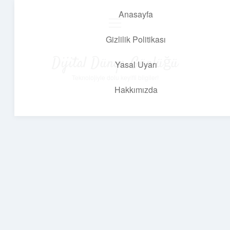
Anasayfa
menüyü
aç
Gizlilik Politikası
Dijital Dünya Günlüğü
Yasal Uyarı
Teknolojiyle dolu keyifli bilgiler!
Hakkımızda