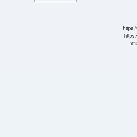
Up
Yapana
Ne
Denir
https:
https:
htt