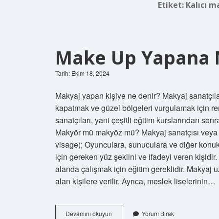
Etiket:
Kalıcı m
Make Up Yapana 
Tarih: Ekim 18, 2024
Makyaj yapan kişiye ne denir? Makyaj sanatçılar
kapatmak ve güzel bölgeleri vurgulamak için ren
sanatçıları, yani çeşitli eğitim kurslarından son
Makyör mü makyöz mü? Makyaj sanatçısı veya mak
visage); Oyunculara, sunuculara ve diğer konuk
için gereken yüz şeklini ve ifadeyi veren kişid
alanda çalışmak için eğitim gereklidir. Makyaj u
alan kişilere verilir. Ayrıca, meslek liselerinin…
Make
Devamını okuyun
Yorum Bırak