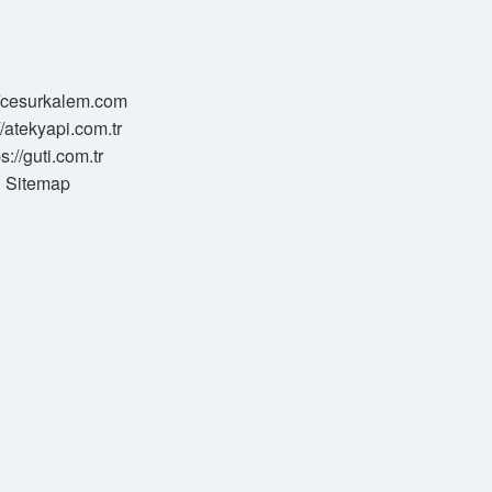
//cesurkalem.com
//atekyapi.com.tr
ps://guti.com.tr
Sitemap