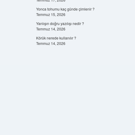
Yonca tohumu kaç günde çimlenir ?
Temmuz 15, 2026
Yanlışın doğru yazılışı nedir ?
Temmuz 14, 2026
Körük nerede kullanılır ?
Temmuz 14, 2026