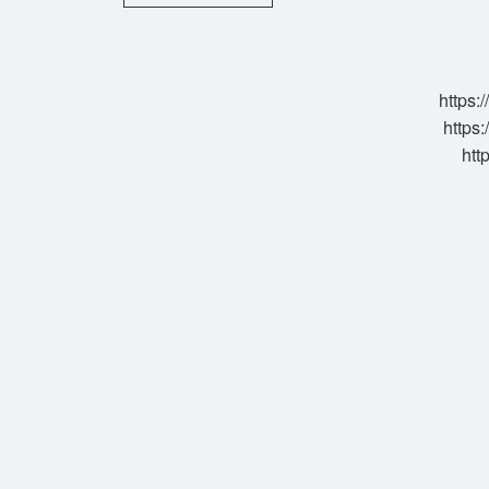
Sınıflandırma
Nedir
https:
https:
htt