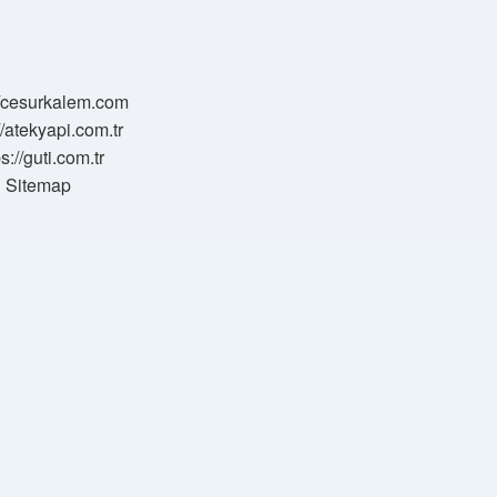
//cesurkalem.com
//atekyapi.com.tr
ps://guti.com.tr
Sitemap