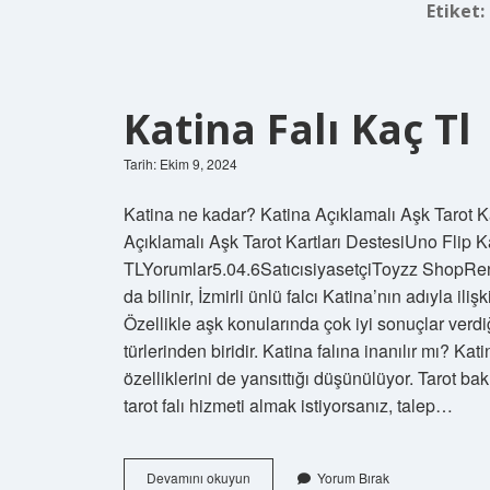
Etiket:
Katina Falı Kaç Tl
Tarih: Ekim 9, 2024
Katina ne kadar? Katina Açıklamalı Aşk Tarot Kar
Açıklamalı Aşk Tarot Kartları DestesiUno Flip
TLYorumlar5.04.6SatıcısiyasetçiToyzz ShopRenk– K
da bilinir, İzmirli ünlü falcı Katina’nın adıyla iliş
Özellikle aşk konularında çok iyi sonuçlar verdiğ
türlerinden biridir. Katina falına inanılır mı? Ka
özelliklerini de yansıttığı düşünülüyor. Tarot b
tarot falı hizmeti almak istiyorsanız, talep…
Katina
Devamını okuyun
Yorum Bırak