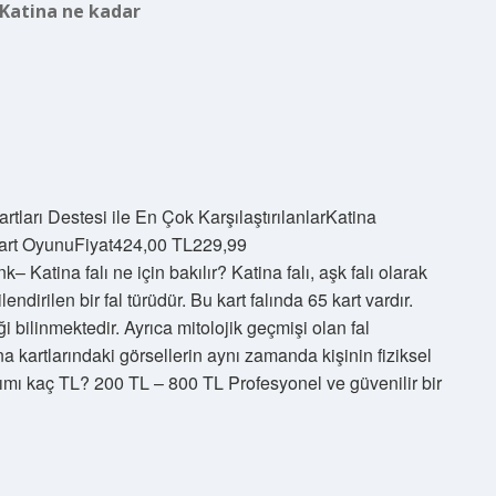
Katina ne kadar
tları Destesi ile En Çok KarşılaştırılanlarKatina
 Kart OyunuFiyat424,00 TL229,99
atina falı ne için bakılır? Katina falı, aşk falı olarak
kilendirilen bir fal türüdür. Bu kart falında 65 kart vardır.
i bilinmektedir. Ayrıca mitolojik geçmişi olan fal
tina kartlarındaki görsellerin aynı zamanda kişinin fiziksel
akımı kaç TL? 200 TL – 800 TL Profesyonel ve güvenilir bir