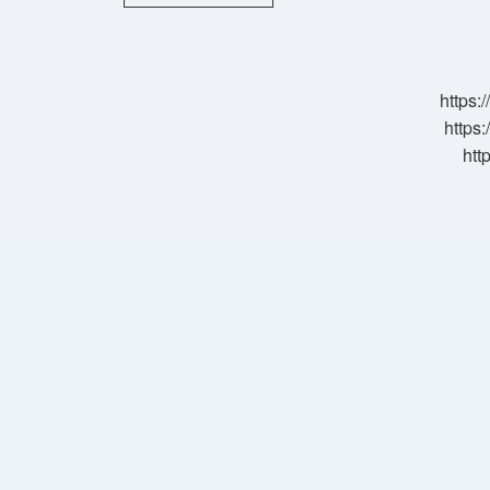
Falı
Kaç
Tl
https:
https:
htt