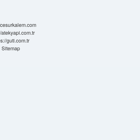
//cesurkalem.com
//atekyapi.com.tr
ps://guti.com.tr
Sitemap