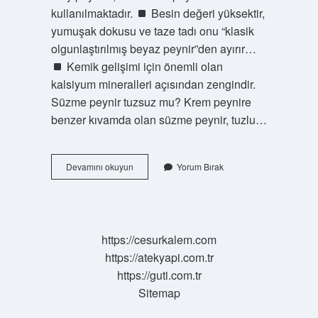
kullanılmaktadır.
Besin değeri yüksektir,
yumuşak dokusu ve taze tadı onu “klasik
olgunlaştırılmış beyaz peynir”den ayırır…
Kemik gelişimi için önemli olan
kalsiyum mineralleri açısından zengindir.
Süzme peynir tuzsuz mu? Krem peynire
benzer kıvamda olan süzme peynir, tuzlu…
En
Devamını okuyun
Yorum Bırak
Az
Tuzlu
Peynir
Hangisi
https://cesurkalem.com
https://atekyapi.com.tr
https://guti.com.tr
Sitemap