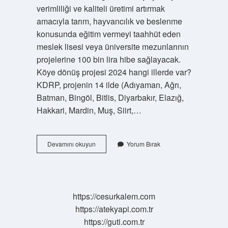
verimliliği ve kaliteli üretimi artırmak
amacıyla tarım, hayvancılık ve beslenme
konusunda eğitim vermeyi taahhüt eden
meslek lisesi veya üniversite mezunlarının
projelerine 100 bin lira hibe sağlayacak.
Köye dönüş projesi 2024 hangi illerde var?
KDRP, projenin 14 ilde (Adıyaman, Ağrı,
Batman, Bingöl, Bitlis, Diyarbakır, Elazığ,
Hakkari, Mardin, Muş, Siirt,…
Köye
Devamını okuyun
Yorum Bırak
Dönüş
Için
Nereye
Başvurulur
https://cesurkalem.com
https://atekyapi.com.tr
https://guti.com.tr