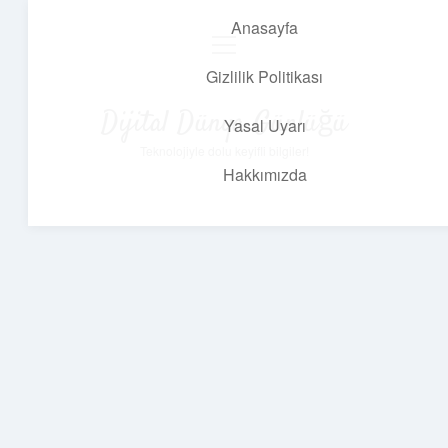
Anasayfa
menüyü
aç
Gizlilik Politikası
Dijital Dünya Günlüğü
Yasal Uyarı
Teknolojiyle dolu keyifli bilgiler!
Hakkımızda