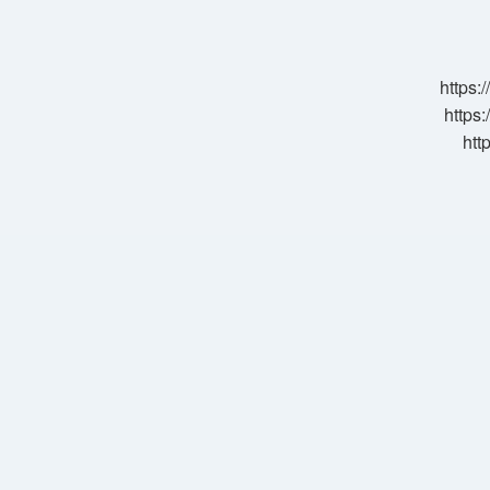
Demek
https:
https:
htt