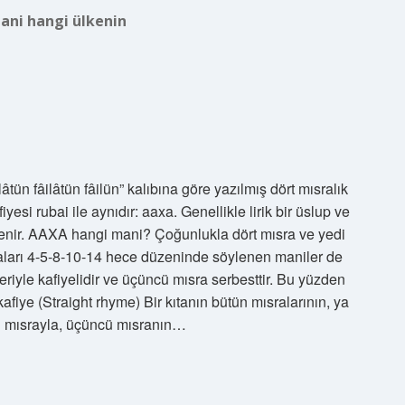
ani hangi ülkenin
tün fâilâtün fâilün” kalıbına göre yazılmış dört mısralık
fiyesi rubai ile aynıdır: aaxa. Genellikle lirik bir üslup ve
denir. AAXA hangi mani? Çoğunlukla dört mısra ve yedi
raları 4-5-8-10-14 hece düzeninde söylenen maniler de
rleriyle kafiyelidir ve üçüncü mısra serbesttir. Bu yüzden
fiye (Straight rhyme) Bir kıtanın bütün mısralarının, ya
nci mısrayla, üçüncü mısranın…