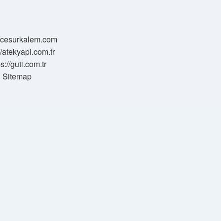
//cesurkalem.com
//atekyapi.com.tr
ps://guti.com.tr
Sitemap