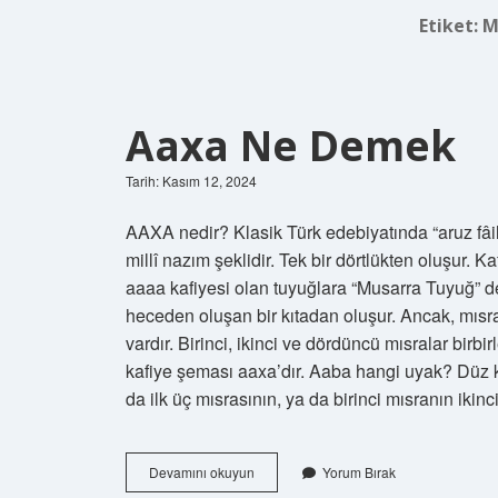
Etiket:
M
Aaxa Ne Demek
Tarih: Kasım 12, 2024
AAXA nedir? Klasik Türk edebiyatında “aruz fâilâ
millî nazım şeklidir. Tek bir dörtlükten oluşur. Ka
aaaa kafiyesi olan tuyuğlara “Musarra Tuyuğ” 
heceden oluşan bir kıtadan oluşur. Ancak, mıs
vardır. Birinci, ikinci ve dördüncü mısralar birbi
kafiye şeması aaxa’dır. Aaba hangi uyak? Düz ka
da ilk üç mısrasının, ya da birinci mısranın iki
Aaxa
Devamını okuyun
Yorum Bırak
Ne