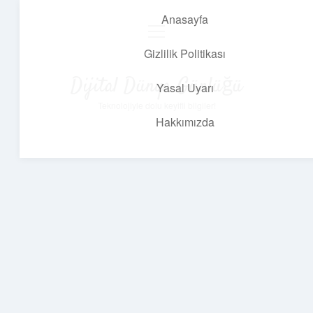
Anasayfa
menüyü
aç
Gizlilik Politikası
Dijital Dünya Günlüğü
Yasal Uyarı
Teknolojiyle dolu keyifli bilgiler!
Hakkımızda