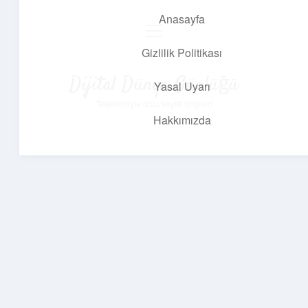
Anasayfa
menüyü
aç
Gizlilik Politikası
Dijital Dünya Günlüğü
Yasal Uyarı
Teknolojiyle dolu keyifli bilgiler!
Hakkımızda