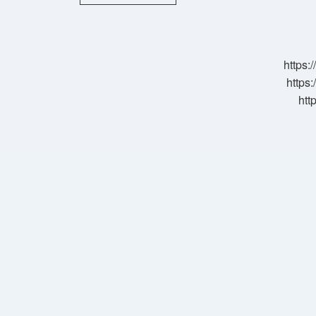
Vali
Yardımcısı
Kim
https:
https:
htt