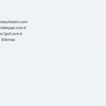
//cesurkalem.com
//atekyapi.com.tr
ps://guti.com.tr
Sitemap