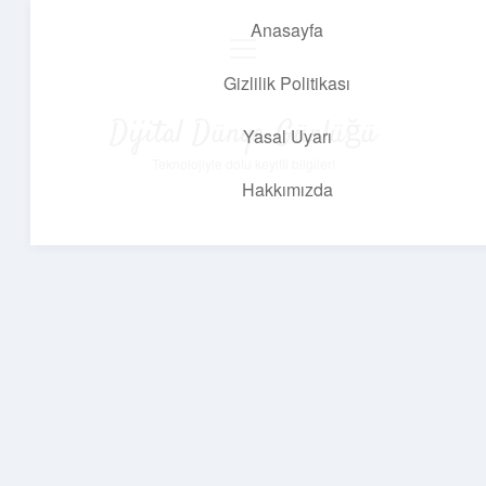
Anasayfa
menüyü
aç
Gizlilik Politikası
Dijital Dünya Günlüğü
Yasal Uyarı
Teknolojiyle dolu keyifli bilgiler!
Hakkımızda