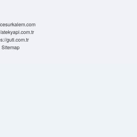
//cesurkalem.com
//atekyapi.com.tr
ps://guti.com.tr
Sitemap