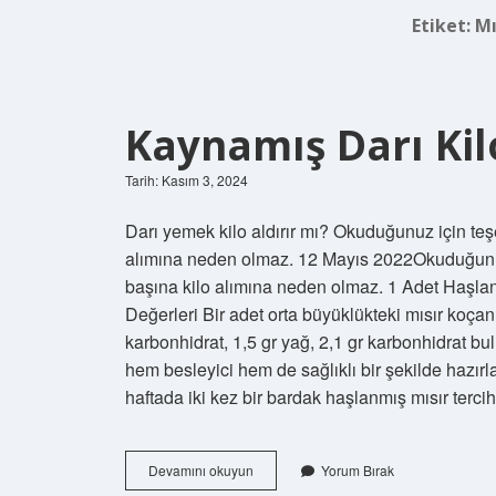
Etiket:
Mı
Kaynamış Darı Kil
Tarih: Kasım 3, 2024
Darı yemek kilo aldırır mı? Okuduğunuz için teşek
alımına neden olmaz. 12 Mayıs 2022Okuduğunuz iç
başına kilo alımına neden olmaz. 1 Adet Haşlan
Değerleri Bir adet orta büyüklükteki mısır koça
karbonhidrat, 1,5 gr yağ, 2,1 gr karbonhidrat b
hem besleyici hem de sağlıklı bir şekilde hazırl
haftada iki kez bir bardak haşlanmış mısır terci
Kaynamış
Devamını okuyun
Yorum Bırak
Darı