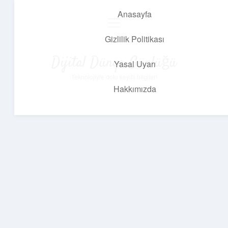
Anasayfa
menüyü
aç
Gizlilik Politikası
Dijital Dünya Günlüğü
Yasal Uyarı
Teknolojiyle dolu keyifli bilgiler!
Hakkımızda