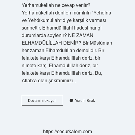
Yerhamükellah ne cevap verilir?
Yerhamükellah denilen müminin “Yehdina
ve Yehdikumullah” diye karşılık vermesi
sünnettir. Elhamdülillahi ifadesi hangi
durumlarda söylenir? NE ZAMAN
ELHAMDÜLİLLAH DENİR? Bir Müslüman
her zaman Elhamdulillah demelidir. Bir
felakete karşı Elhamdulillah deriz, bir
nimete karşı Elhamdulillah deriz, bir
felakete karşı Elhamdulillah deriz. Bu,
Allah’a olan şükranımızı…
Elhamdülillah
Devamını okuyun
Yorum Bırak
Ne
Cevap
Verilir
https://cesurkalem.com