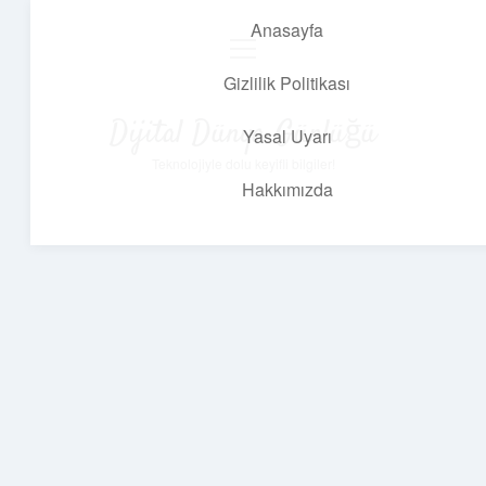
Anasayfa
menüyü
aç
Gizlilik Politikası
Dijital Dünya Günlüğü
Yasal Uyarı
Teknolojiyle dolu keyifli bilgiler!
Hakkımızda