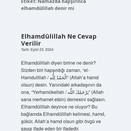
Etiket:
Namazda hapşırınca
elhamdülillah denir mi
Elhamdülillah Ne Cevap
Verilir
Tarih: Eylül 23, 2024
Elhamdülillah diyen birine ne denir?
Sizden biri hapşırdığı zaman, “el-
Hamdulillah / الْحَمْدُ لِلَّهِ” (Allah’a hamd
olsun) desin. Yanındaki arkadaşının da
ona, “Yerhamükellah / يَرْحَمُكَ اللَّه” (Allah
sana merhamet etsin) demesini sağlasın.
Elhamdülillah deyince ne oluyor? Bu
bağlamda Elhamdülillah kelimesi, hamd,
şükür, Allah’a hamd olsun gibi övgü ve
saygı ifade eden bir ifadedir.