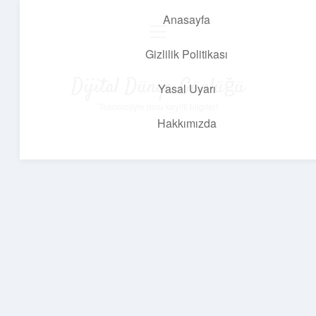
Anasayfa
menüyü
aç
Gizlilik Politikası
Dijital Dünya Günlüğü
Yasal Uyarı
Teknolojiyle dolu keyifli bilgiler!
Hakkımızda