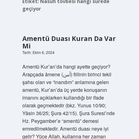
Etiket:
Nasuh tövbesi hangi surede
geçiyor
Amentü Duası Kuran Da Var
Mi
Tarih: Ekim 6, 2024
Amentü Kur’an’da hangi ayette geçiyor?
Arapçada âmene (آمن) fiilinin birinci tekil
şahsı olan ve “inandım” anlamına gelen
amentü, Kur’an’da üç yerde konuşanın
imanını açıklarken kullandığı bir ifade
olarak geçmektedir (bkz. Yunus 10/90;
Yâsin 36/25; Şura 42/15). Şura Suresi’nde
Hz. Peygamber’e “amentü” demesi
emredilmektedir. Amentü duası neye iyi
gelir? Yüce Allah, kullarına her zaman