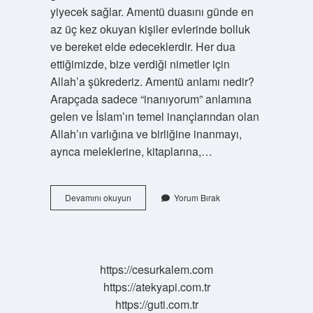
yiyecek sağlar. Amentü duasını günde en
az üç kez okuyan kişiler evlerinde bolluk
ve bereket elde edeceklerdir. Her dua
ettiğimizde, bize verdiği nimetler için
Allah’a şükrederiz. Amentü anlamı nedir?
Arapçada sadece “inanıyorum” anlamına
gelen ve İslam’ın temel inançlarından olan
Allah’ın varlığına ve birliğine inanmayı,
ayrıca meleklerine, kitaplarına,…
Amentü
Devamını okuyun
Yorum Bırak
Duası
Kuran
Da
Var
Mi
https://cesurkalem.com
https://atekyapi.com.tr
https://guti.com.tr