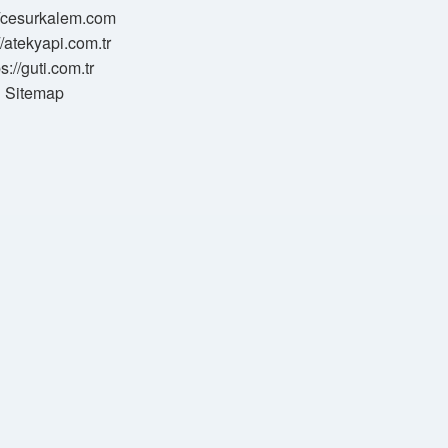
//cesurkalem.com
//atekyapi.com.tr
ps://guti.com.tr
Sitemap