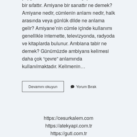
bir sıfattır. Amiyane bir sanattır ne demek?
Amiyane nedir, cümlenin anlamı nedir, halk
arasında veya günlük dilde ne anlama
gelir? Amiyane’nin cümle içinde kullanımı
genellikle internette, televizyonda, radyoda
ve kitaplarda bulunur. Ambiana tabir ne
demek? Günümüzde ambiyans kelimesi
daha çok “çevre” anlamında
kullanılmaktadır. Kelimenin…
Amiyane
Devamını okuyun
Yorum Bırak
Tabirle
Ifadesindeki
Amiyane
Nin
Anlamı
https://cesurkalem.com
Nedir
https://atekyapi.com.tr
https://guti.com.tr