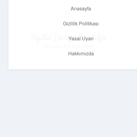
Anasayfa
menüyü
aç
Gizlilik Politikası
Dijital Dünya Günlüğü
Yasal Uyarı
Teknolojiyle dolu keyifli bilgiler!
Hakkımızda