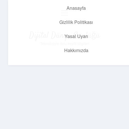
Anasayfa
menüyü
aç
Gizlilik Politikası
Dijital Dünya Günlüğü
Yasal Uyarı
Teknolojiyle dolu keyifli bilgiler!
Hakkımızda