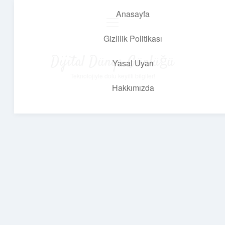
Anasayfa
menüyü
aç
Gizlilik Politikası
Dijital Dünya Günlüğü
Yasal Uyarı
Teknolojiyle dolu keyifli bilgiler!
Hakkımızda