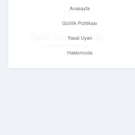
Anasayfa
menüyü
aç
Gizlilik Politikası
Dijital Dünya Günlüğü
Yasal Uyarı
Teknolojiyle dolu keyifli bilgiler!
Hakkımızda