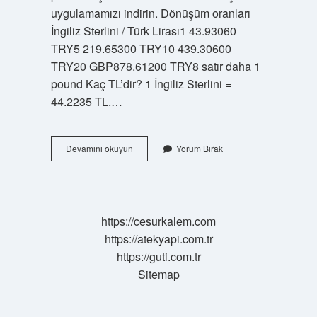
uygulamamızı indirin. Dönüşüm oranları
İngiliz Sterlini / Türk Lirası1 43.93060
TRY5 219.65300 TRY10 439.30600
TRY20 GBP878.61200 TRY8 satır daha 1
pound Kaç TL’dir? 1 İngiliz Sterlini =
44.2235 TL.…
Pound
Devamını okuyun
Yorum Bırak
Mu
Buyuk
Sterlin
Mi
https://cesurkalem.com
https://atekyapi.com.tr
https://guti.com.tr
Sitemap