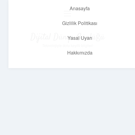
Anasayfa
menüyü
aç
Gizlilik Politikası
Dijital Dünya Günlüğü
Yasal Uyarı
Teknolojiyle dolu keyifli bilgiler!
Hakkımızda