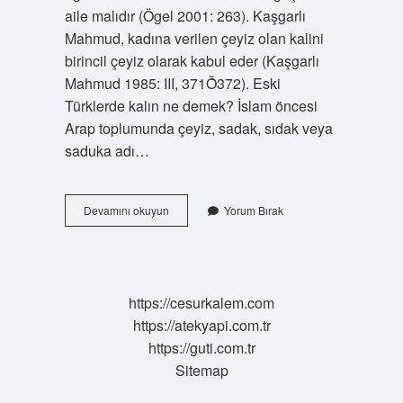
aile malıdır (Ögel 2001: 263). Kaşgarlı
Mahmud, kadına verilen çeyiz olan kalini
birincil çeyiz olarak kabul eder (Kaşgarlı
Mahmud 1985: III, 371Ȭ372). Eski
Türklerde kalın ne demek? İslam öncesi
Arap toplumunda çeyiz, sadak, sıdak veya
saduka adı…
Kalin
Devamını okuyun
Yorum Bırak
Antlasmasi
Nedir
https://cesurkalem.com
https://atekyapi.com.tr
https://guti.com.tr
Sitemap