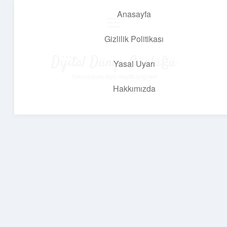
Anasayfa
menüyü
aç
Gizlilik Politikası
Dijital Dünya Günlüğü
Yasal Uyarı
Teknolojiyle dolu keyifli bilgiler!
Hakkımızda