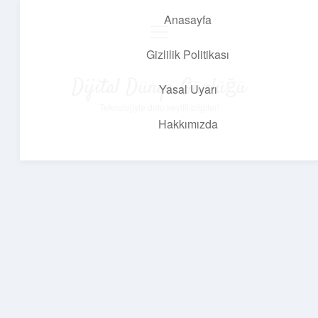
Anasayfa
menüyü
aç
Gizlilik Politikası
Dijital Dünya Günlüğü
Yasal Uyarı
Teknolojiyle dolu keyifli bilgiler!
Hakkımızda