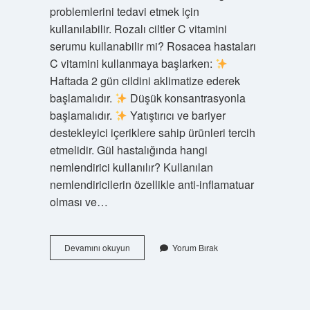
problemlerini tedavi etmek için
kullanılabilir. Rozalı ciltler C vitamini
serumu kullanabilir mi? Rosacea hastaları
C vitamini kullanmaya başlarken:
Haftada 2 gün cildini aklimatize ederek
başlamalıdır.
Düşük konsantrasyonla
başlamalıdır.
Yatıştırıcı ve bariyer
destekleyici içeriklere sahip ürünleri tercih
etmelidir. Gül hastalığında hangi
nemlendirici kullanılır? Kullanılan
nemlendiricilerin özellikle anti-inflamatuar
olması ve…
Rozali
Devamını okuyun
Yorum Bırak
Ciltler
Hyaluronik
Asit
Kullanabilir
Mi