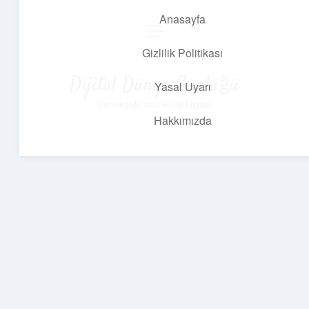
Anasayfa
menüyü
aç
Gizlilik Politikası
Dijital Dünya Günlüğü
Yasal Uyarı
Teknolojiyle dolu keyifli bilgiler!
Hakkımızda