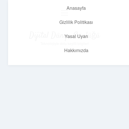
Anasayfa
menüyü
aç
Gizlilik Politikası
Dijital Dünya Günlüğü
Yasal Uyarı
Teknolojiyle dolu keyifli bilgiler!
Hakkımızda