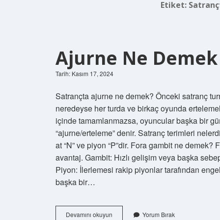
Etiket:
Satranç
Ajurne Ne Demek
Tarih: Kasım 17, 2024
Satrançta ajurne ne demek? Önceki satranç tur
neredeyse her turda ve birkaç oyunda ertelemel
içinde tamamlanmazsa, oyuncular başka bir gün
“ajurne/erteleme” denir. Satranç terimleri nelerdir
at “N” ve piyon “P”dir. Fora gambit ne demek?
avantaj. Gambit: Hızlı gelişim veya başka sebep
Piyon: İlerlemesi rakip piyonlar tarafından eng
başka bir…
Ajurne
Devamını okuyun
Yorum Bırak