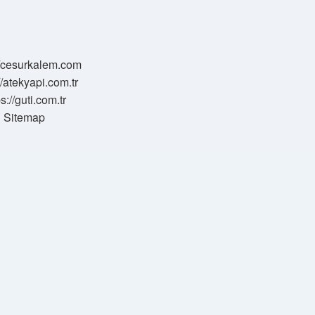
//cesurkalem.com
//atekyapi.com.tr
ps://guti.com.tr
Sitemap