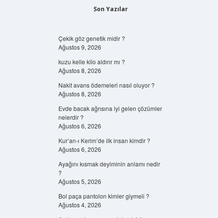
Son Yazılar
Çekik göz genetik midir ?
Ağustos 9, 2026
kuzu kelle kilo aldırır mı ?
Ağustos 8, 2026
Nakit avans ödemeleri nasıl oluyor ?
Ağustos 8, 2026
Evde bacak ağrısına iyi gelen çözümler
nelerdir ?
Ağustos 6, 2026
Kur’an-ı Kerim’de ilk insan kimdir ?
Ağustos 6, 2026
Ayağını kısmak deyiminin anlamı nedir
?
Ağustos 5, 2026
Bol paça pantolon kimler giymeli ?
Ağustos 4, 2026