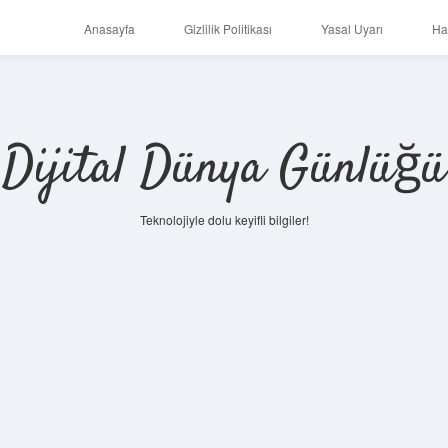
Anasayfa
Gizlilik Politikası
Yasal Uyarı
Ha
Dijital Dünya Günlüğü
Teknolojiyle dolu keyifli bilgiler!
ilbet mobi